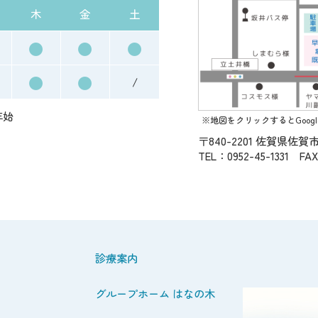
木
金
土
●
●
●
●
●
/
年始
※地図をクリックするとGoog
〒840-2201
佐賀県佐賀市
TEL：0952-45-1331 FAX
診療案内
グループホーム はなの木