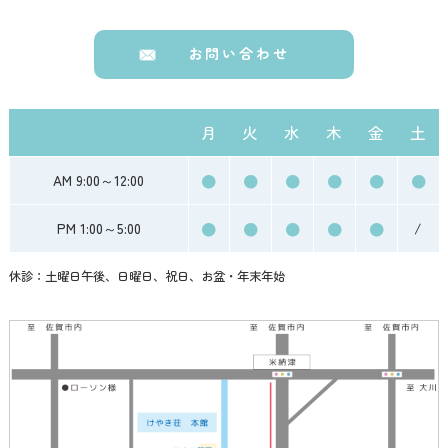
お問い合わせ
月
火
水
木
金
土
●
●
●
●
●
●
AM 9:00～12:00
●
●
●
●
●
PM 1:00～5:00
/
休診：土曜日午後、日曜日、祝日、お盆・年末年始