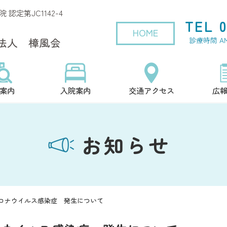
定第JC1142-4
TEL 0
HOME
診療時間 AM9
案内
入院案内
交通アクセス
広
お知らせ
ロナウイルス感染症 発生について