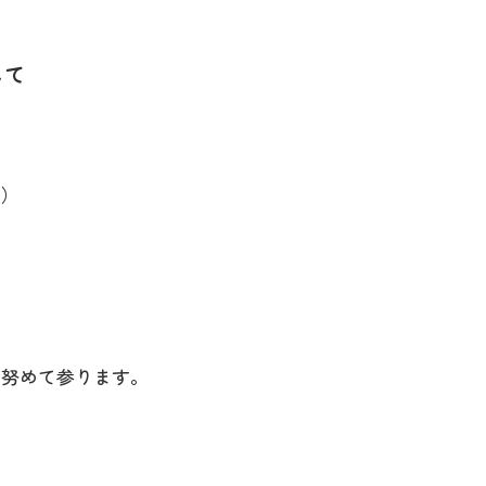
して
名）
。
努めて参ります。