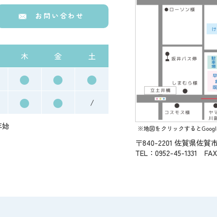
お問い合わせ
木
金
土
●
●
●
●
●
/
年始
※地図をクリックするとGoog
〒840-2201
佐賀県佐賀市
TEL：0952-45-1331 FAX